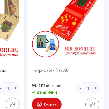
бай
Тетрис 7317 (1х288)
96.82 ₽
-
+
-
+
В наличии
Сравнение
Сравн
Купить