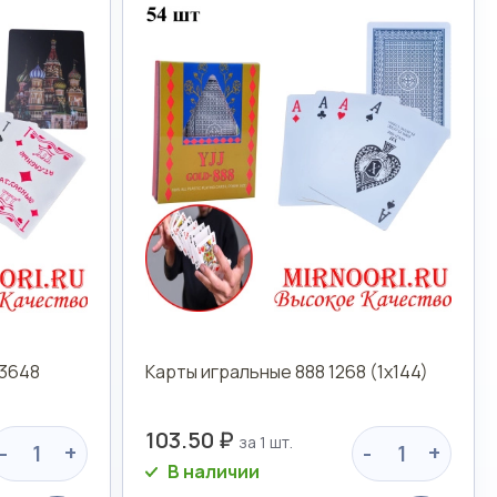
 3648
Карты игральные 888 1268 (1х144)
103.50 ₽
-
+
-
+
В наличии