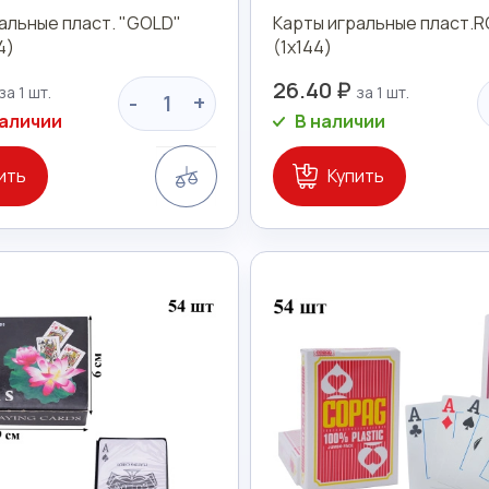
альные пласт. "GOLD"
Карты игральные пласт.R
4)
(1х144)
26.40 ₽
-
+
наличии
В наличии
Сравнение
ить
Купить