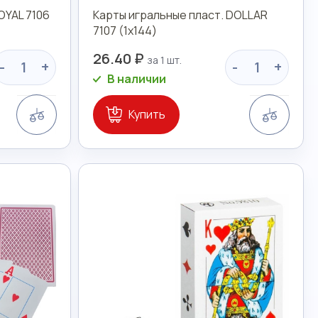
OYAL 7106
Карты игральные пласт. DOLLAR
7107 (1х144)
26.40 ₽
-
+
-
+
В наличии
Сравнение
Сравн
Купить