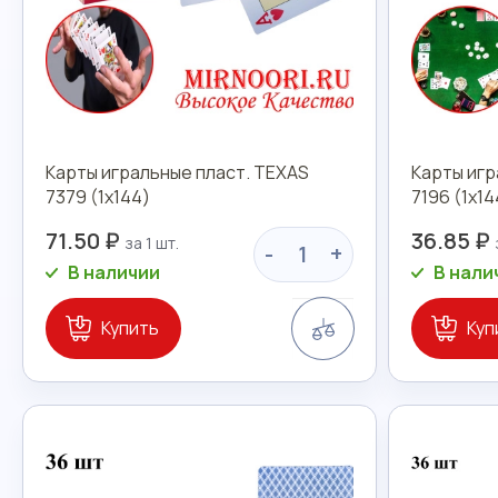
Карты игральные пласт. TEXAS
Карты игр
7379 (1х144)
7196 (1х14
71.50 ₽
36.85 ₽
-
+
В наличии
В нали
Сравнение
Купить
Куп