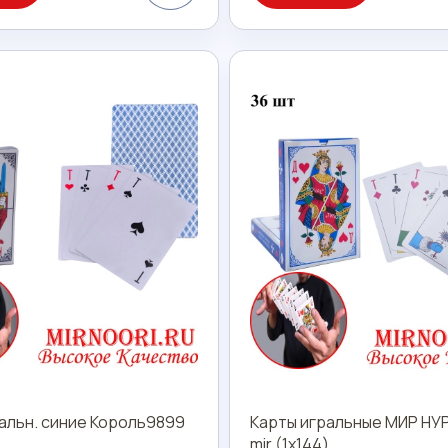
альн. синие Король9899
Карты игральные МИР НУР
mir (1х144)