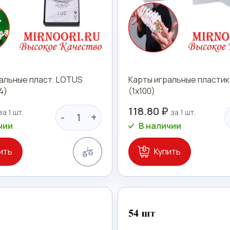
альные пласт. LOTUS
Карты игральные пластик
4)
(1х100)
118.80 ₽
-
+
чии
В наличии
Сравнение
ить
Купить