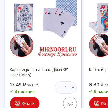
Карты игральные плас.Дама 36"
Карты игр
9817 (1х144)
17.49 ₽
8.80 ₽
-
+
В наличии
В нали
Сравнение
Купить
Куп