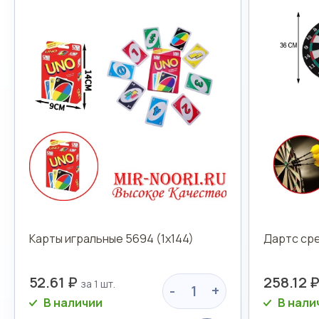
Карты игральные 5694 (1х144)
Дартс сре
52.61 ₽
258.12 
-
+
В наличии
В нали