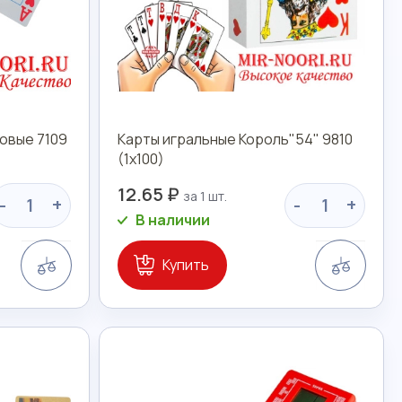
овые 7109
Карты игральные Король"54" 9810
(1х100)
12.65 ₽
-
+
-
+
В наличии
Сравнение
Сравн
Купить