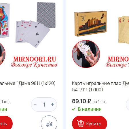
альные "Дама 9811 (1х120)
Карты игральные плас.Ду
54"7111 (1х100)
89.10 ₽
-
+
чии
В наличии
Сравнение
ить
Купить