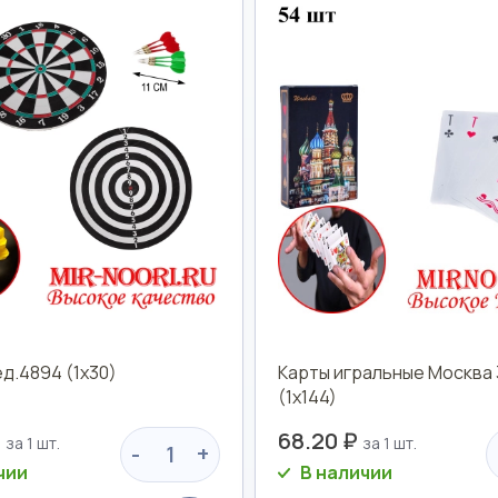
д.4894 (1х30)
Карты игральные Москва
(1х144)
₽
68.20 ₽
-
+
чии
В наличии