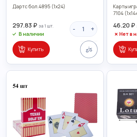
Дартс бол.4895 (1х24)
Карты игр
7104 (1х14
297.83 ₽
46.20 ₽
-
+
В наличии
Нет в 
Сравнение
Купить
Куп