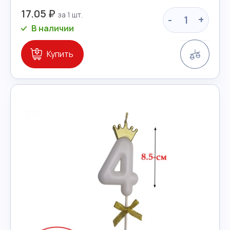
17.05 ₽
-
+
В наличии
Сравн
Купить