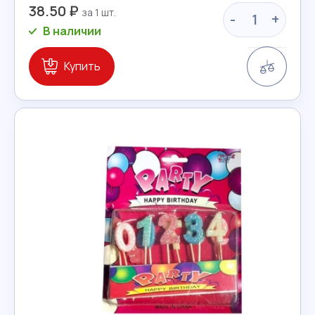
38.50 ₽
-
+
В наличии
Сравн
Купить