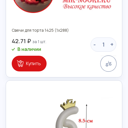
Свечи для торта 1425 (1х288)
42.71 ₽
-
+
В наличии
Сравн
Купить