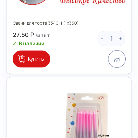
Свечи для торта 3340-1 (1х360)
27.50 ₽
-
+
В наличии
Сравн
Купить