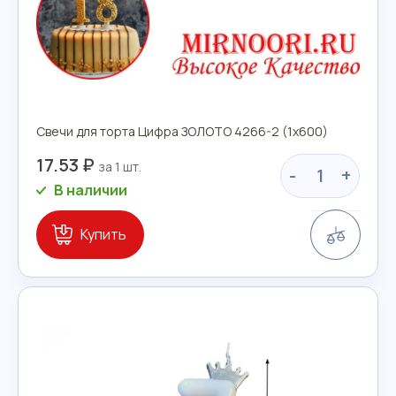
Свечи для торта Цифра ЗОЛОТО 4266-2 (1х600)
17.53 ₽
-
+
В наличии
Сравн
Купить