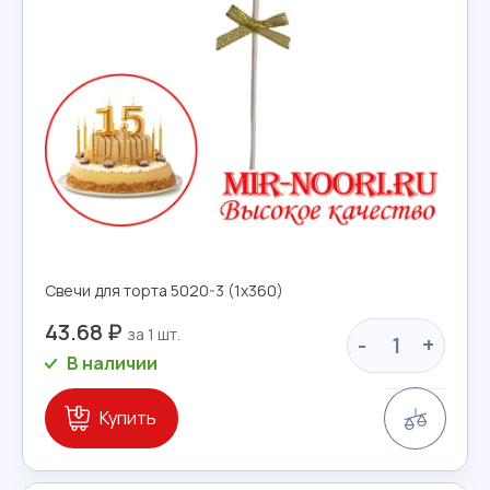
Свечи для торта 5020-3 (1х360)
43.68 ₽
-
+
В наличии
Сравн
Купить