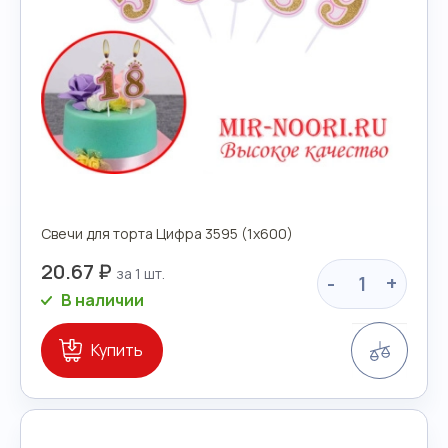
Свечи для торта Цифра 3595 (1х600)
20.67 ₽
-
+
В наличии
Сравн
Купить