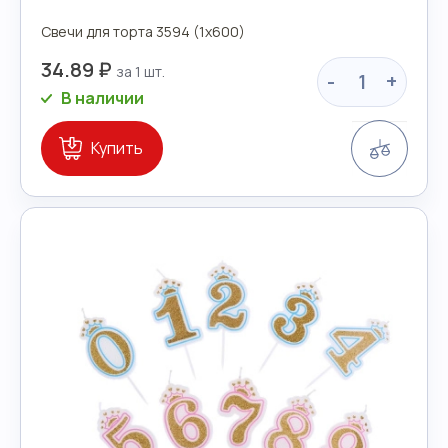
Свечи для торта 3594 (1х600)
34.89 ₽
-
+
В наличии
Сравн
Купить