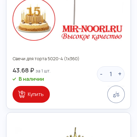
Свечи для торта 5020-4 (1х360)
43.68 ₽
-
+
В наличии
Сравн
Купить