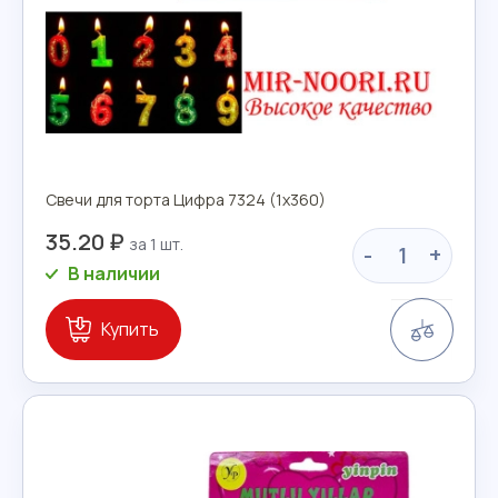
Свечи для торта Цифра 7324 (1х360)
35.20 ₽
-
+
В наличии
Сравн
Купить