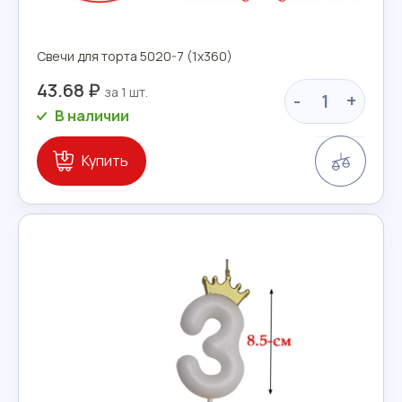
Свечи для торта 5020-7 (1х360)
43.68 ₽
-
+
В наличии
Сравн
Купить