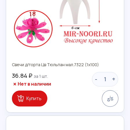
Свечи д/торта Цв Тюльпан мал.7322 (1х100)
36.84 ₽
-
+
Нет в наличии
Сравн
Купить