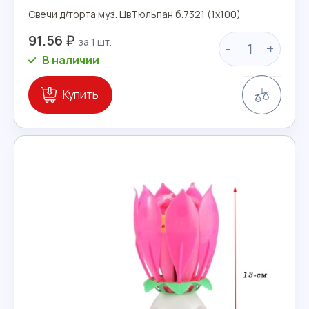
Свечи д/торта муз. ЦвТюльпан б.7321 (1х100)
91.56 ₽
-
+
В наличии
Сравн
Купить