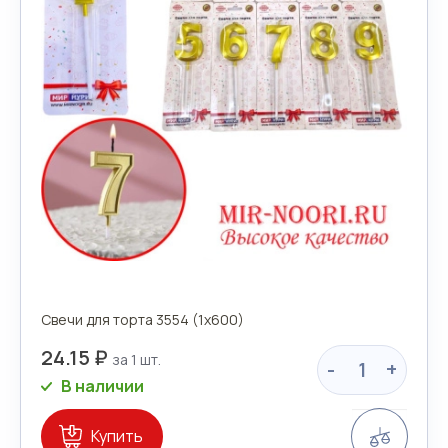
Свечи для торта 3554 (1х600)
24.15 ₽
-
+
В наличии
Сравн
Купить