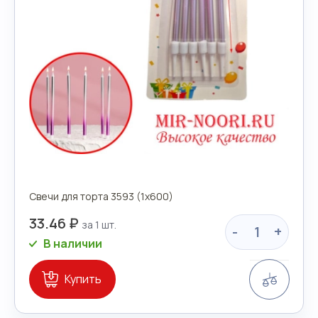
Свечи для торта 3593 (1х600)
33.46 ₽
-
+
В наличии
Сравн
Купить