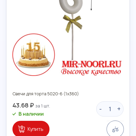
Свечи для торта 5020-6 (1х360)
43.68 ₽
-
+
В наличии
Сравн
Купить