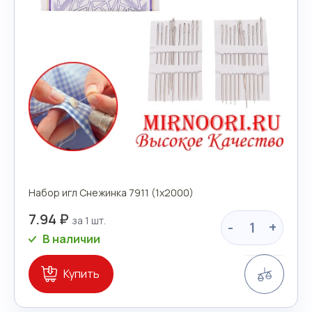
Набор игл Снежинка 7911 (1х2000)
7.94 ₽
-
+
В наличии
Сравн
Купить