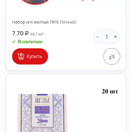
Набор игл желтый 7819 (1х1440)
7.70 ₽
-
+
В наличии
Сравн
Купить