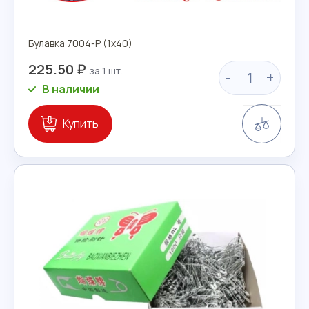
Булавка 7004-Р (1х40)
225.50 ₽
-
+
В наличии
Сравн
Купить