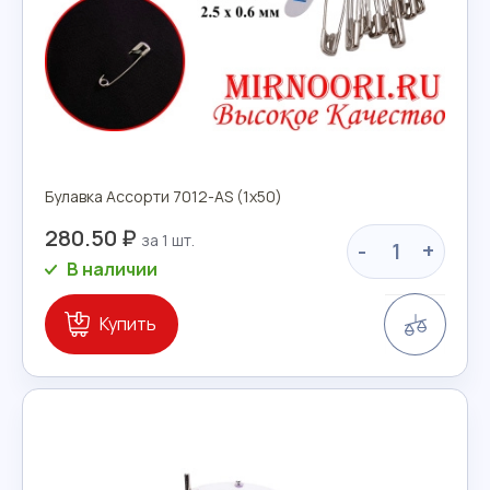
Булавка Ассорти 7012-AS (1х50)
280.50 ₽
-
+
В наличии
Сравн
Купить