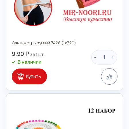
Сантиметр круглый 7428 (1х720)
9.90 ₽
-
+
В наличии
Сравн
Купить