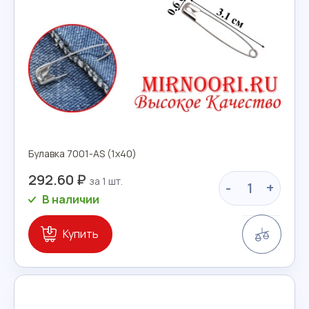
Булавка 7001-AS (1х40)
292.60 ₽
-
+
В наличии
Сравн
Купить