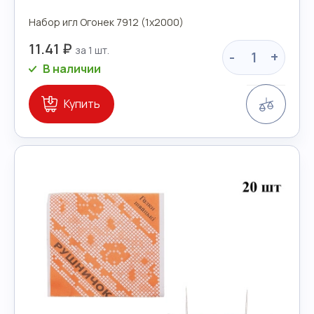
Набор игл Огонек 7912 (1х2000)
11.41 ₽
-
+
В наличии
Сравн
Купить