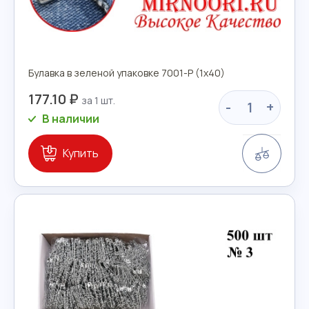
Булавка в зеленой упаковке 7001-Р (1х40)
177.10 ₽
-
+
В наличии
Сравн
Купить