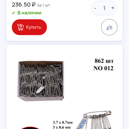
236.50 ₽
-
+
В наличии
Сравн
Купить