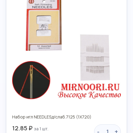
Набор игл NEEDLESд/слаб.7125 (1Х720)
12.85 ₽
-
+