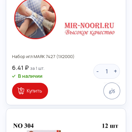
Набор игл МАЯК 7427 (1Х2000)
6.41 ₽
-
+
В наличии
Сравн
Купить