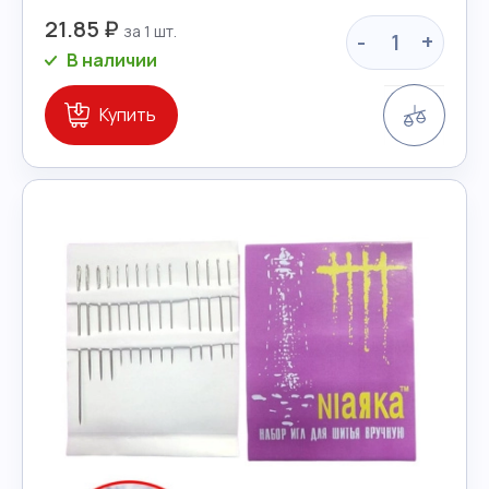
21.85 ₽
-
+
В наличии
Сравн
Купить