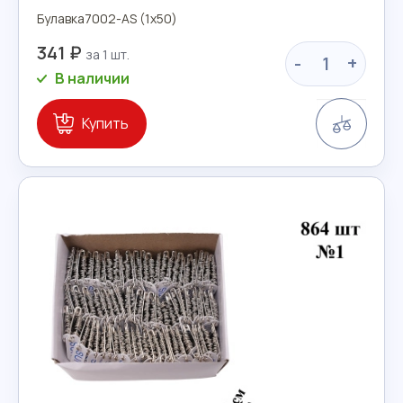
Булавка7002-AS (1х50)
341 ₽
-
+
В наличии
Сравн
Купить