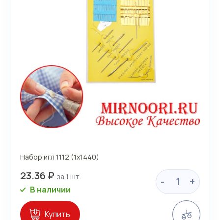
Набор игл 1112 (1х1440)
23.36 ₽
-
+
В наличии
Сравн
Купить