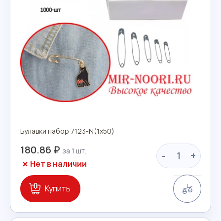
Булавки набор 7123-N(1х50)
180.86 ₽
-
+
Нет в наличии
Сравн
Купить