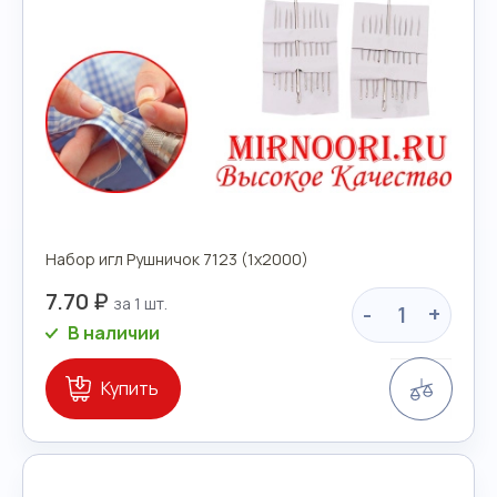
Набор игл Рушничок 7123 (1х2000)
7.70 ₽
-
+
В наличии
Сравн
Купить