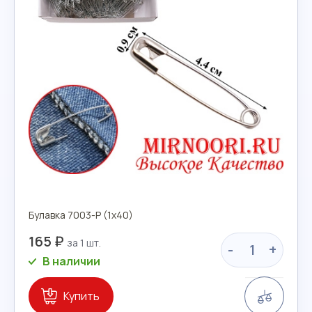
Булавка 7003-Р (1х40)
165 ₽
-
+
В наличии
Сравн
Купить