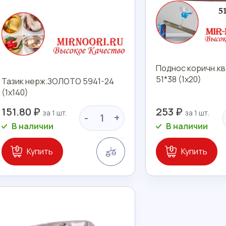
Поднос коричн.кв
51*38 (1х20)
Тазик нерж.ЗОЛОТО 5941-24
(1х140)
151.80 ₽
253 ₽
-
+
В наличии
В наличии
Сравнение
Купить
Купить