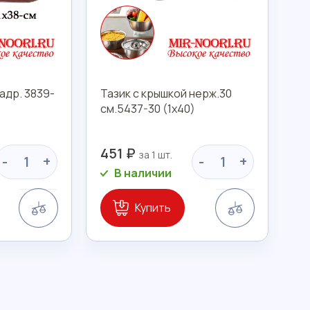
адр. 3839-
Тазик с крышкой нерж.30
см.5437-30 (1х40)
451 ₽
-
+
-
+
В наличии
Сравнение
Сравнение
Купить