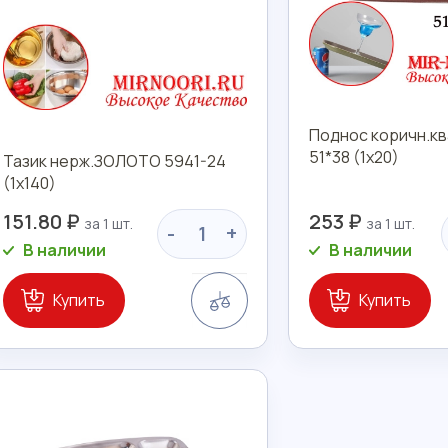
Поднос коричн.кв
51*38 (1х20)
Тазик нерж.ЗОЛОТО 5941-24
(1х140)
151.80 ₽
253 ₽
-
+
В наличии
В наличии
Сравнение
Купить
Купить