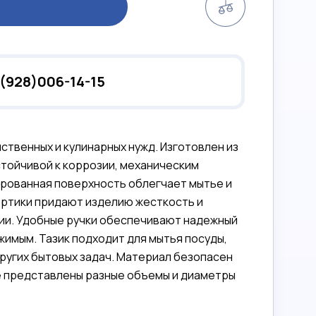
(928)006-14-15
твенных и кулинарных нужд. Изготовлен из
тойчивой к коррозии, механическим
рованная поверхность облегчает мытье и
ортики придают изделию жесткость и
ии. Удобные ручки обеспечивают надежный
имым. Тазик подходит для мытья посуды,
других бытовых задач. Материал безопасен
е представлены разные объемы и диаметры